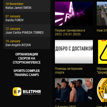
18 November
Jayder Moreno ASPRILLA
Vict
Natus Jamel SWEN
22 March
28 J
07 January
Samba KONÉ
Soum
Danila FOROV
26 March
10 Ju
12 January
Vitor Hugo Morais de OLIVEIRA
Bou
Первая тренировка в
Нам 24
Juan Carlos PINEDA TORRES
2023. (10.01.2023)
28 March
15 Ju
19 January
Raí LOPES DE OLIVEIRA
Ivan
Dan-Angelo BOȚAN
Помощь ветеранам
Обраще
спорта
"Шериф
С 8 марта 2020
Live - 