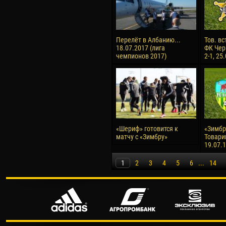
Перелёт в Албанию...
Тов. вс
18.07.2017 (лига
ФК Чер
чемпионов 2017)
2-1, 25
«Шериф» готовится к
«Зимбру
матчу с «Зимбру»
Товари
19.07.
1
2
3
4
5
6
...
14