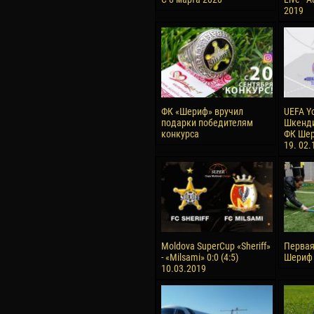
2019
ФК «Шериф» вручил
UEFA Y
подарки победителям
Шкенди
конкурса
ФК Шер
19. 02.
Moldova SuperCup «Sheriff»
Первая
- «Milsami» 0:0 (4:5)
Шериф 
10.03.2019