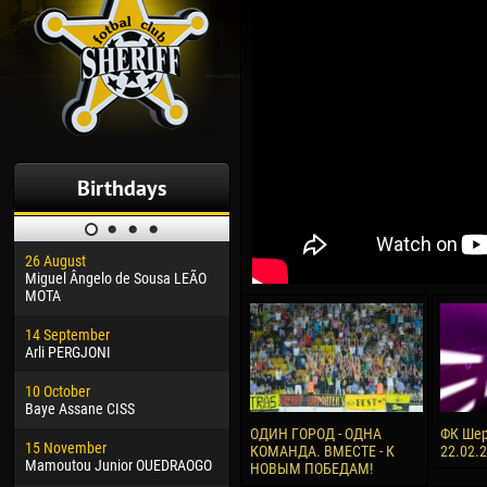
Birthdays
26 August
30 January
04 M
Miguel Ângelo de Sousa LEÃO
Dhoraso Moreo KLAS
Vsev
MOTA
24 February
13 M
14 September
Vladislav COSTIN
Rena
Arli PERGJONI
02 March
24 M
10 October
Veaceslav COZMA
Nico
Baye Assane CISS
09 March
15 J
ОДИН ГОРОД - ОДНА
ФК Шер
15 November
Emmanuel AFETSE
Kona
КОМАНДА. ВМЕСТЕ - К
22.02.
Mamoutou Junior OUEDRAOGO
НОВЫМ ПОБЕДАМ!
20 March
24 J