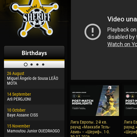
Birthdays
26 August
30 January
04 M
Miguel Ângelo de Sousa LEÃO
Dhoraso Moreo KLAS
Vsev
MOTA
24 February
13 M
14 September
Vladislav COSTIN
Rena
Arli PERGJONI
02 March
24 M
10 October
Veaceslav COZMA
Nico
Baye Assane CISS
09 March
15 J
Лига Европы. 2-й кв.
Лига Ев
15 November
Emmanuel AFETSE
Kona
раунд «Маккаби Тель-
раунд 
Mamoutou Junior OUEDRAOGO
Авив» – «Шериф». 1-0.
«Шериф
30.07.2026
20 March
24 J