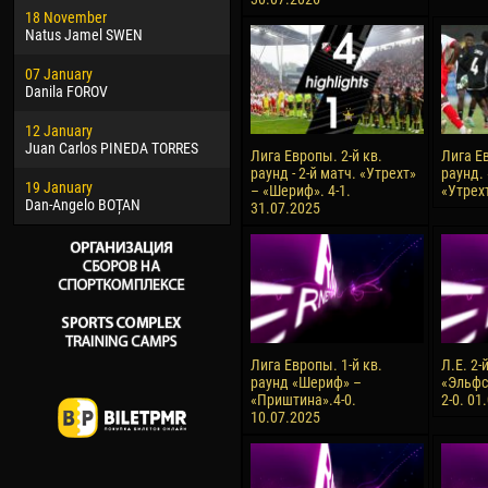
18 November
Jayder Moreno ASPRILLA
Vict
Natus Jamel SWEN
22 March
28 J
07 January
Samba KONÉ
Soum
Danila FOROV
26 March
10 Ju
12 January
Vitor Hugo Morais de OLIVEIRA
Bou
Juan Carlos PINEDA TORRES
Лига Европы. 2-й кв.
Лига Ев
28 March
15 Ju
раунд - 2-й матч. «Утрехт»
раунд.
19 January
Raí LOPES DE OLIVEIRA
Ivan
– «Шериф». 4-1.
«Утрехт
Dan-Angelo BOȚAN
31.07.2025
Лига Европы. 1-й кв.
Л.Е. 2-
раунд «Шериф» –
«Эльфс
«Приштина».4-0.
2-0. 01
10.07.2025